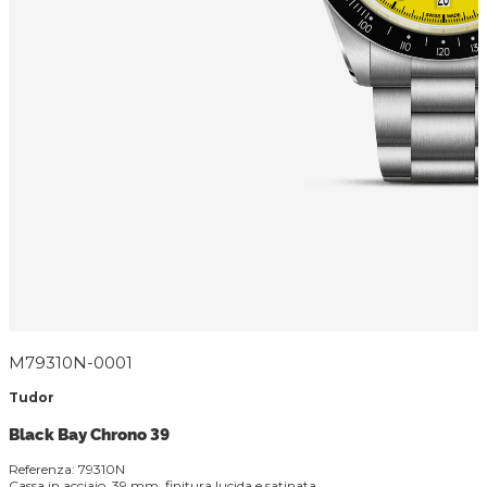
M79310N-0001
Tudor
Black Bay Chrono 39
Referenza: 79310N
Cassa in acciaio, 39 mm, finitura lucida e satinata.