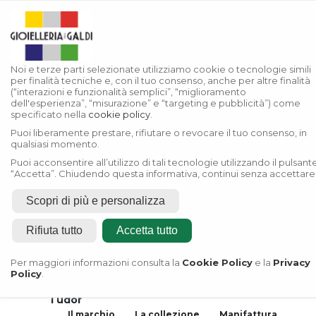
Noi e terze parti selezionate utilizziamo cookie o tecnologie simili
per finalità tecniche e, con il tuo consenso, anche per altre finalità
(“interazioni e funzionalità semplici”, “miglioramento
dell'esperienza”, “misurazione” e “targeting e pubblicità”) come
specificato nella
cookie policy
.
Puoi liberamente prestare, rifiutare o revocare il tuo consenso, in
qualsiasi momento.
Puoi acconsentire all’utilizzo di tali tecnologie utilizzando il pulsant
“Accetta”. Chiudendo questa informativa, continui senza accettare
Scopri di più e personalizza
Rifiuta tutto
Accetta tutto
Home
Rivenditore Autorizzato
Per maggiori informazioni consulta la
Cookie Policy
e la
Privacy
Rolex
Policy
.
Rivenditore Autorizzato
Tudor
Il marchio
La collezione
Manifattura