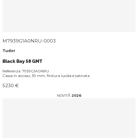
M7939G1A0NRU-0003
Tudor
Black Bay 58 GMT
Referenza: 7939G1A0NRU
Cassa in acciaio, 39 mm, finitura lucida e satinata.
5230 €
NOVITÅ
2026