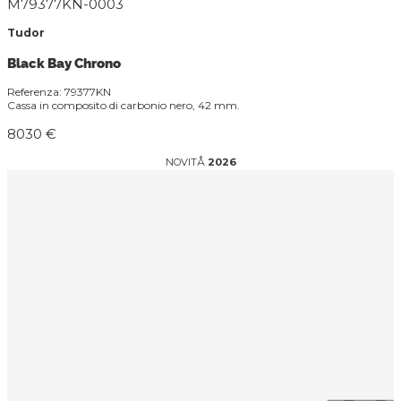
M79377KN-0003
Tudor
Black Bay Chrono
Referenza: 79377KN
Cassa in composito di carbonio nero, 42 mm.
8030 €
NOVITÅ
2026