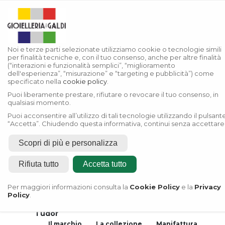
Noi e terze parti selezionate utilizziamo cookie o tecnologie simili
per finalità tecniche e, con il tuo consenso, anche per altre finalità
(“interazioni e funzionalità semplici”, “miglioramento
dell'esperienza”, “misurazione” e “targeting e pubblicità”) come
specificato nella
cookie policy
.
Puoi liberamente prestare, rifiutare o revocare il tuo consenso, in
qualsiasi momento.
Puoi acconsentire all’utilizzo di tali tecnologie utilizzando il pulsant
“Accetta”. Chiudendo questa informativa, continui senza accettare
Scopri di più e personalizza
Rifiuta tutto
Accetta tutto
Home
Rivenditore Autorizzato
Per maggiori informazioni consulta la
Cookie Policy
e la
Privacy
Rolex
Policy
.
Rivenditore Autorizzato
Tudor
Il marchio
La collezione
Manifattura