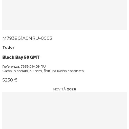
M7939G1A0NRU-0003
Tudor
Black Bay 58 GMT
Referenza: 7939G1A0NRU
Cassa in acciaio, 39 mm, finitura lucida e satinata.
5230 €
NOVITÅ
2026