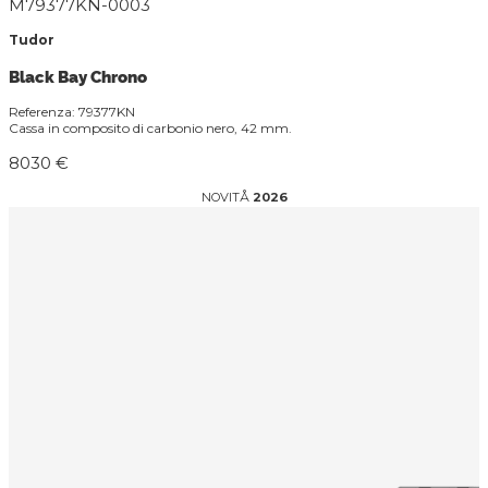
M79377KN-0003
Tudor
Black Bay Chrono
Referenza: 79377KN
Cassa in composito di carbonio nero, 42 mm.
8030 €
NOVITÅ
2026