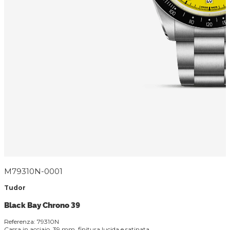
M79310N-0001
Tudor
Black Bay Chrono 39
Referenza: 79310N
Cassa in acciaio, 39 mm, finitura lucida e satinata.