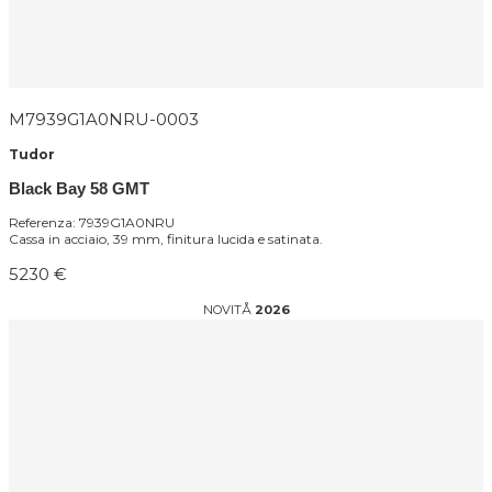
M7939G1A0NRU-0003
Tudor
Black Bay 58 GMT
Referenza: 7939G1A0NRU
Cassa in acciaio, 39 mm, finitura lucida e satinata.
5230 €
NOVITÅ
2026