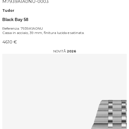
M7939A1A0NU-0003
Tudor
Black Bay 58
Referenza: 7939A1A0NU
Cassa in acciaio, 39 mm, finitura lucida e satinata.
4610 €
NOVITÅ
2026