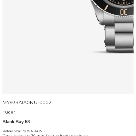
M7939A1A0NU-0002
Tudor
Black Bay 58
Referenza: 7939A1A0NU
Cassa in acciaio, 39 mm, finitura lucida e satinata.