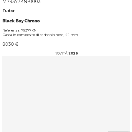
M79377KN-0003
Tudor
Black Bay Chrono
Referenza: 79377KN
Cassa in composito di carbonio nero, 42 mm.
8030 €
NOVITÅ
2026