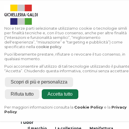
Noi e terze parti selezionate utilizziamo cookie o tecnologie simili
per finalità tecniche e, con il tuo consenso, anche per altre finalità
(“interazioni e funzionalità semplici”, “miglioramento
dell'esperienza”, “misurazione” e “targeting e pubblicità”) come
specificato nella
cookie policy
.
Puoi liberamente prestare, rifiutare o revocare il tuo consenso, in
qualsiasi momento.
Puoi acconsentire all’utilizzo di tali tecnologie utilizzando il pulsant
“Accetta”. Chiudendo questa informativa, continui senza accettare
Scopri di più e personalizza
Rifiuta tutto
Accetta tutto
Home
Rivenditore Autorizzato
Per maggiori informazioni consulta la
Cookie Policy
e la
Privacy
Rolex
Policy
.
Rivenditore Autorizzato
Tudor
Il marchio
La collezione
Manifattura