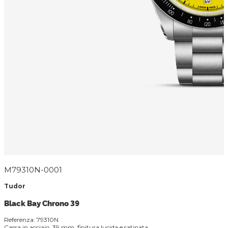
M79310N-0001
Tudor
Black Bay Chrono 39
Referenza: 79310N
Cassa in acciaio, 39 mm, finitura lucida e satinata.