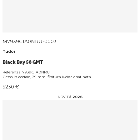
M7939G1A0NRU-0003
Tudor
Black Bay 58 GMT
Referenza: 7939G1A0NRU
Cassa in acciaio, 39 mm, finitura lucida e satinata.
5230 €
NOVITÅ
2026