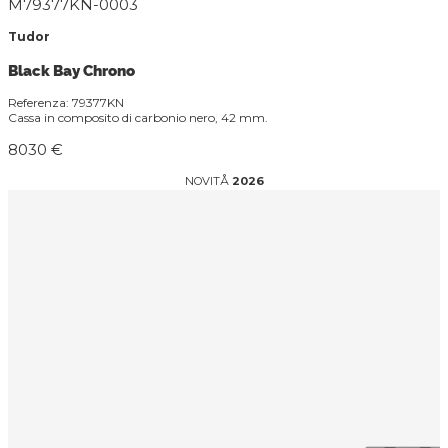
M79377KN-0003
Tudor
Black Bay Chrono
Referenza: 79377KN
Cassa in composito di carbonio nero, 42 mm.
8030 €
NOVITÅ
2026