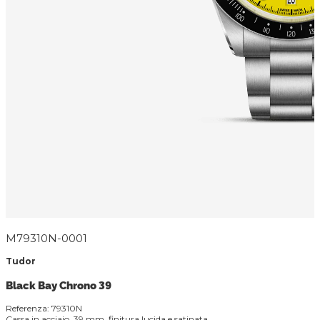
M79310N-0001
Tudor
Black Bay Chrono 39
Referenza: 79310N
Cassa in acciaio, 39 mm, finitura lucida e satinata.