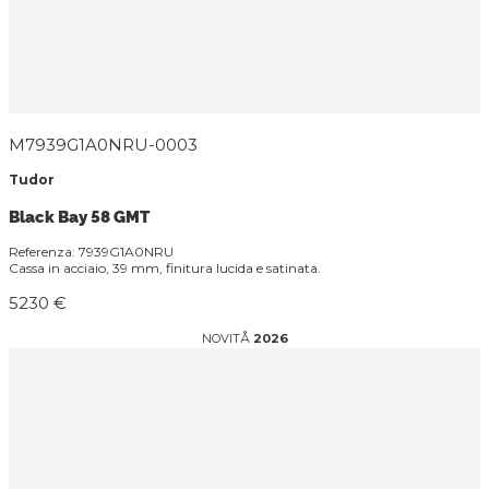
M7939G1A0NRU-0003
Tudor
Black Bay 58 GMT
Referenza: 7939G1A0NRU
Cassa in acciaio, 39 mm, finitura lucida e satinata.
5230 €
NOVITÅ
2026