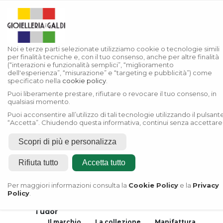
Noi e terze parti selezionate utilizziamo cookie o tecnologie simili
per finalità tecniche e, con il tuo consenso, anche per altre finalità
(“interazioni e funzionalità semplici”, “miglioramento
dell'esperienza”, “misurazione” e “targeting e pubblicità”) come
specificato nella
cookie policy
.
Puoi liberamente prestare, rifiutare o revocare il tuo consenso, in
qualsiasi momento.
Puoi acconsentire all’utilizzo di tali tecnologie utilizzando il pulsant
“Accetta”. Chiudendo questa informativa, continui senza accettare
Scopri di più e personalizza
Rifiuta tutto
Accetta tutto
Home
Rivenditore Autorizzato
Per maggiori informazioni consulta la
Cookie Policy
e la
Privacy
Rolex
Policy
.
Rivenditore Autorizzato
Tudor
Il marchio
La collezione
Manifattura