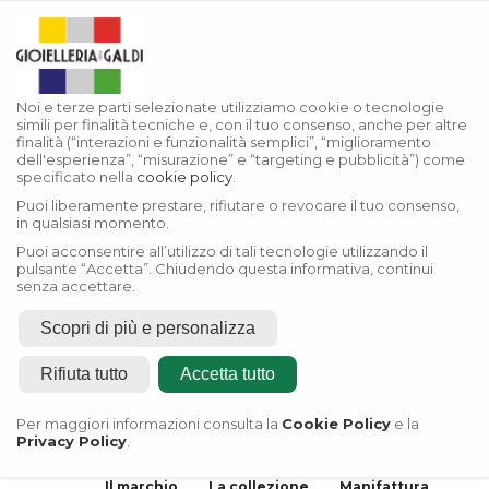
Noi e terze parti selezionate utilizziamo cookie o tecnologie
simili per finalità tecniche e, con il tuo consenso, anche per altre
finalità (“interazioni e funzionalità semplici”, “miglioramento
dell'esperienza”, “misurazione” e “targeting e pubblicità”) come
specificato nella
cookie policy
.
Puoi liberamente prestare, rifiutare o revocare il tuo consenso,
in qualsiasi momento.
Puoi acconsentire all’utilizzo di tali tecnologie utilizzando il
pulsante “Accetta”. Chiudendo questa informativa, continui
senza accettare.
Scopri di più e personalizza
Home
Rifiuta tutto
Accetta tutto
Rivenditore Autorizzato
Rolex
Per maggiori informazioni consulta la
Cookie Policy
e la
Privacy Policy
.
Rivenditore Autorizzato
Tudor
Il marchio
La collezione
Manifattura