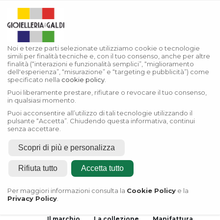
Noi e terze parti selezionate utilizziamo cookie o tecnologie
simili per finalità tecniche e, con il tuo consenso, anche per altre
finalità (“interazioni e funzionalità semplici”, “miglioramento
dell'esperienza”, “misurazione” e “targeting e pubblicità”) come
specificato nella
cookie policy
.
Puoi liberamente prestare, rifiutare o revocare il tuo consenso,
in qualsiasi momento.
Puoi acconsentire all’utilizzo di tali tecnologie utilizzando il
pulsante “Accetta”. Chiudendo questa informativa, continui
senza accettare.
Scopri di più e personalizza
Home
Rifiuta tutto
Accetta tutto
Rivenditore Autorizzato
Rolex
Per maggiori informazioni consulta la
Cookie Policy
e la
Privacy Policy
.
Rivenditore Autorizzato
Tudor
Il marchio
La collezione
Manifattura