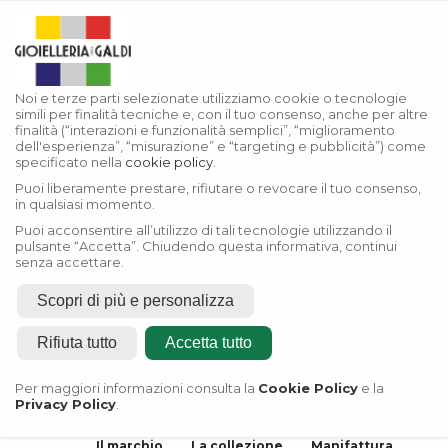
Noi e terze parti selezionate utilizziamo cookie o tecnologie
simili per finalità tecniche e, con il tuo consenso, anche per altre
finalità (“interazioni e funzionalità semplici”, “miglioramento
dell'esperienza”, “misurazione” e “targeting e pubblicità”) come
specificato nella
cookie policy
.
Puoi liberamente prestare, rifiutare o revocare il tuo consenso,
in qualsiasi momento.
Puoi acconsentire all’utilizzo di tali tecnologie utilizzando il
pulsante “Accetta”. Chiudendo questa informativa, continui
senza accettare.
Scopri di più e personalizza
Home
Rifiuta tutto
Accetta tutto
Rivenditore Autorizzato
Rolex
Per maggiori informazioni consulta la
Cookie Policy
e la
Privacy Policy
.
Rivenditore Autorizzato
Tudor
Il marchio
La collezione
Manifattura