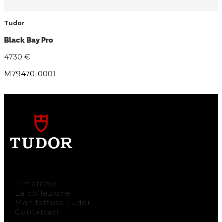
Tudor
Black Bay Pro
4730 €
M79470-0001
Il marchio
La collezione
Manifattura Tudor
Contattaci