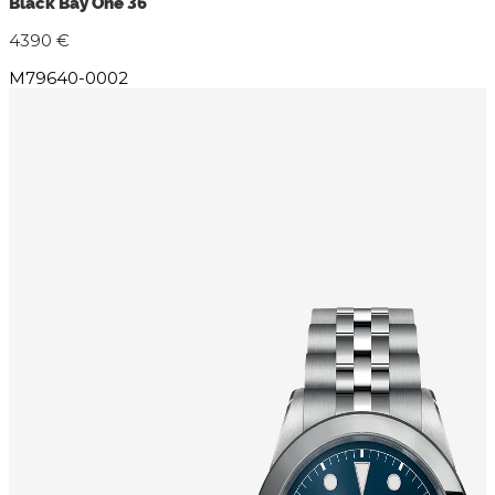
Black Bay One 36
4390 €
M79640-0002