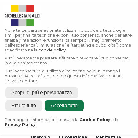
Noi e terze parti selezionate utilizziamo cookie o tecnologie
simili per finalità tecniche e, con il tuo consenso, anche per altre
finalità (“interazioni e funzionalità semplici”, “miglioramento
dell'esperienza”, “misurazione” e “targeting e pubblicità”) come
specificato nella
cookie policy
.
Puoi liberamente prestare, rifiutare o revocare il tuo consenso,
in qualsiasi momento.
Puoi acconsentire all’utilizzo di tali tecnologie utilizzando il
pulsante “Accetta”. Chiudendo questa informativa, continui
senza accettare.
Scopri di più e personalizza
Home
Rifiuta tutto
Accetta tutto
Rivenditore Autorizzato
Rolex
Per maggiori informazioni consulta la
Cookie Policy
e la
Privacy Policy
.
Rivenditore Autorizzato
Tudor
Il marchio
La collezione
Manifattura