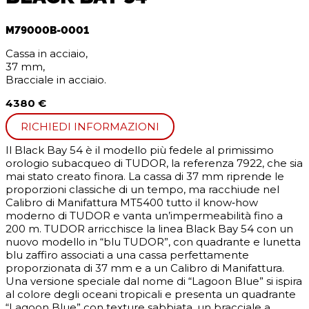
M79000B-0001
Cassa in acciaio,
37 mm,
Bracciale in acciaio.
4380 €
RICHIEDI INFORMAZIONI
Il Black Bay 54 è il modello più fedele al primissimo
orologio subacqueo di TUDOR, la referenza 7922, che sia
mai stato creato finora. La cassa di 37 mm riprende le
proporzioni classiche di un tempo, ma racchiude nel
Calibro di Manifattura MT5400 tutto il know‑how
moderno di TUDOR e vanta un’impermeabilità fino a
200 m. TUDOR arricchisce la linea Black Bay 54 con un
nuovo modello in “blu TUDOR”, con quadrante e lunetta
blu zaffiro associati a una cassa perfettamente
proporzionata di 37 mm e a un Calibro di Manifattura.
Una versione speciale dal nome di “Lagoon Blue” si ispira
al colore degli oceani tropicali e presenta un quadrante
“Lagoon Blue” con texture sabbiata, un bracciale a