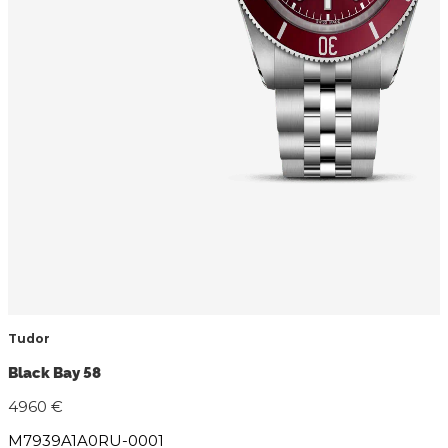
Tudor
Black Bay 58
4960 €
M7939A1A0RU-0001