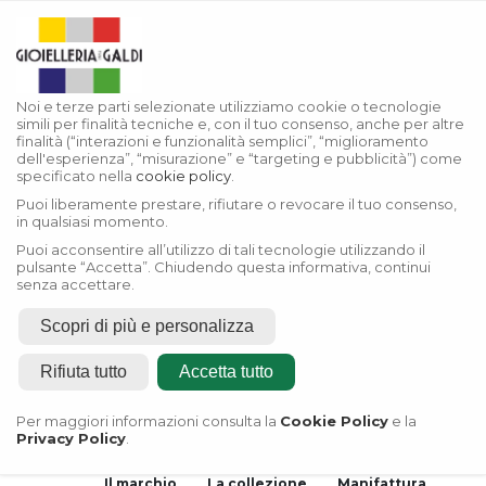
Noi e terze parti selezionate utilizziamo cookie o tecnologie
simili per finalità tecniche e, con il tuo consenso, anche per altre
finalità (“interazioni e funzionalità semplici”, “miglioramento
dell'esperienza”, “misurazione” e “targeting e pubblicità”) come
specificato nella
cookie policy
.
Puoi liberamente prestare, rifiutare o revocare il tuo consenso,
in qualsiasi momento.
Puoi acconsentire all’utilizzo di tali tecnologie utilizzando il
pulsante “Accetta”. Chiudendo questa informativa, continui
senza accettare.
Scopri di più e personalizza
Home
Rifiuta tutto
Accetta tutto
Rivenditore Autorizzato
Rolex
Per maggiori informazioni consulta la
Cookie Policy
e la
Privacy Policy
.
Rivenditore Autorizzato
Tudor
Il marchio
La collezione
Manifattura