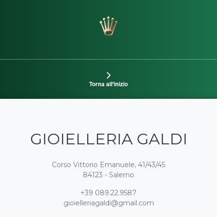
Torna all'inizio
GIOIELLERIA GALDI
Corso Vittorio Emanuele, 41/43/45
84123 - Salerno
+39 089.22.9587
gioielleriagaldi@gmail.com