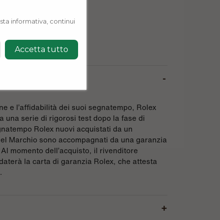
sta informativa, continui
Accetta tutto
ne e l’affidabilità dei suoi segnatempo, Rolex
 una serie di rigorosi test dopo la fase di
gnatempo Rolex nuovi acquistati da un
 del Marchio sono accompagnati da una garanzia
 Al momento dell’acquisto, il rivenditore
daterà la carta di garanzia Rolex, che attesta
.