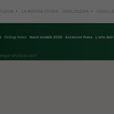
TUDOR
LA NOSTRA STORIA
OROLOGERIA
GIOIELL
x
Orologi Rolex
Nuovi modelli 2026
Accessori Rolex
L'arte dell
atejust M126234-0071