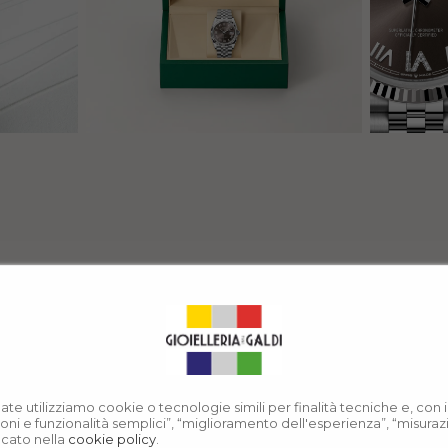
nate utilizziamo cookie o tecnologie simili per finalità tecniche e, con
azioni e funzionalità semplici”, “miglioramento dell'esperienza”, “misura
icato nella
cookie policy
.