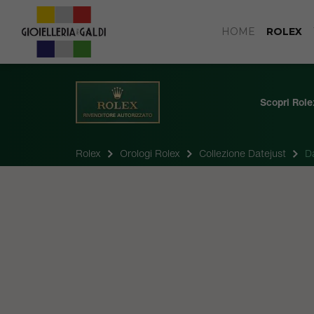
HOME
ROLEX
Scopri Role
Rolex
Orologi Rolex
Collezione Datejust
D