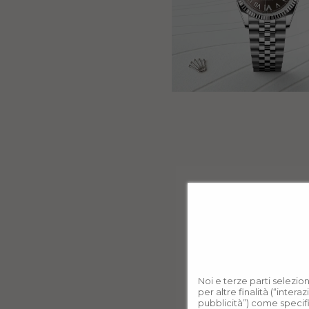
Noi e terze parti selezio
per altre finalità (“inter
pubblicità”) come specif