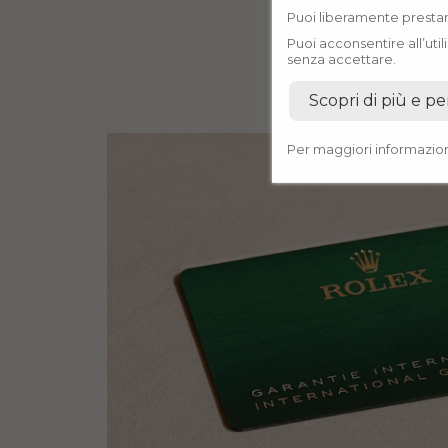
Puoi liberamente prestare
Puoi acconsentire all’uti
senza accettare.
Scopri di più e pe
Per maggiori informazion