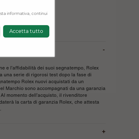
sta informativa, continui
Accetta tutto
ne e l’affidabilità dei suoi segnatempo, Rolex
 una serie di rigorosi test dopo la fase di
gnatempo Rolex nuovi acquistati da un
 del Marchio sono accompagnati da una garanzia
 Al momento dell’acquisto, il rivenditore
daterà la carta di garanzia Rolex, che attesta
.