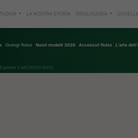
TUDOR
LA NOSTRA STORIA
OROLOGERIA
GIOIELL
x
Orologi Rolex
Nuovi modelli 2026
Accessori Rolex
L'arte dell
Explorer II M226570-0002