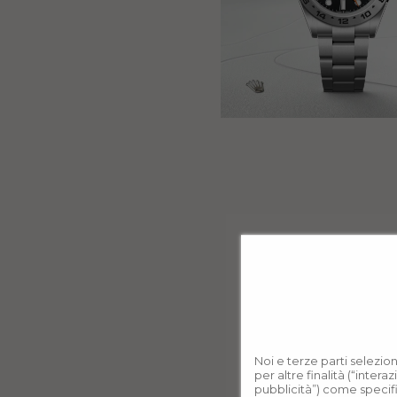
Noi e terze parti selezio
per altre finalità (“inter
pubblicità”) come specif