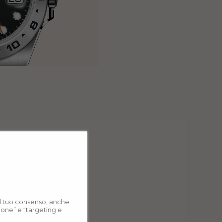
 il tuo consenso, anche
zione” e “targeting e