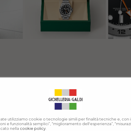
nate utilizziamo cookie o tecnologie simili per finalità tecniche e, con
azioni e funzionalità semplici”, “miglioramento dell'esperienza”, “misura
icato nella
cookie policy
.