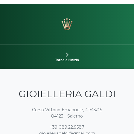
Torna all'inizio
GIOIELLERIA GALDI
Corso Vittorio Emanuele, 41/43/45
84123 - Salerno
+39 089.22.9587
gioielleriagaldi@gmail.com