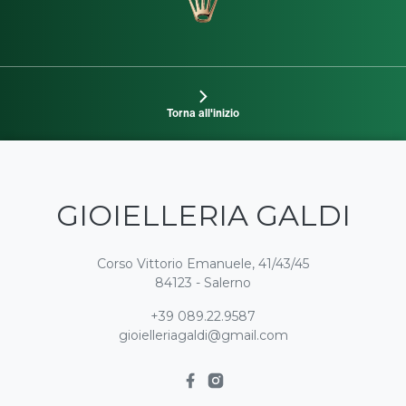
Torna all'inizio
GIOIELLERIA GALDI
Corso Vittorio Emanuele, 41/43/45
84123 - Salerno
+39 089.22.9587
gioielleriagaldi@gmail.com