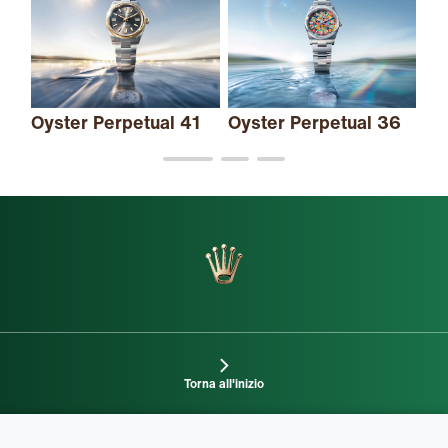
Oy
e 
Oyster Perpetual 41
Oyster Perpetual 36
Torna all'inizio